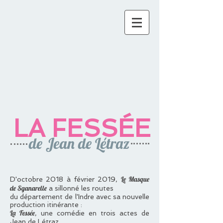
LA FESSÉE
de Jean de Létraz
Le Masque
D'octobre 2018 à février 2019,
de Sganarelle
a sillonné les routes
du département de l'Indre avec sa nouvelle
production itinérante :
La Fessée
, une comédie en trois actes de
Jean de Létraz.