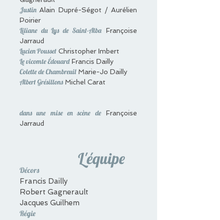
Justin
Alain Dupré-Ségot / Aurélien
Poirier
Liliane du Lys de Saint-Alba
Françoise
Jarraud
Lucien Pousset
Christopher Imbert
Le vicomte Édouard
Francis Dailly
Colette de Chambreuil
Marie-Jo Dailly
Albert Grésillons
Michel Carat
dans une mise en scène de
Françoise
Jarraud
L'équipe
Décors
Francis Dailly
Robert Gagnerault
Jacques Guilhem
Régie