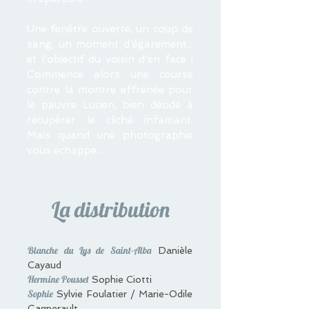
Une fenêtre ouverte, un coup de
sang, un moment d'égarement...
et l'objectif du voisin d'en face !
Commence alors une course
contre la montre effrénée pour
le pauvre Lucien, bien décidé à
récupérer le cliché infamant.
Mais quand une photographie
vous échappe...
La distribution
Blanche du Lys de Saint-Alba
Danièle
Cayaud
Hermine Pousset
Sophie Ciotti
Sophie
Sylvie Foulatier / Marie-Odile
Gagnerault