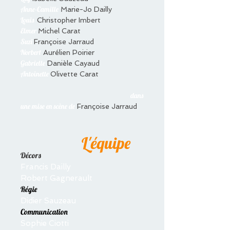
Anne-Camille
Marie-Jo Dailly
Louis
Christopher Imbert
Elmer
Michel Carat
Suzi
Françoise Jarraud
Norbert
Aurélien Poirier
Gabrielle
Danièle Cayaud
Antoinette
Olivette Carat
dans
une mise en scène de
Françoise Jarraud
L'équipe
Décors
Francis Dailly
Robert Gagnerault
Régie
Didier Sauzeau
Communication
Sophie Ciotti