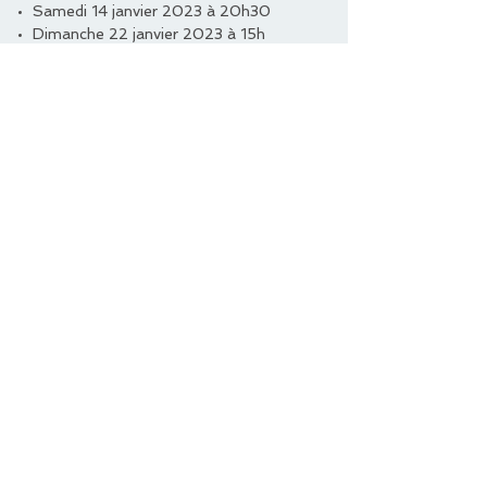
Samedi 14 janvier 2023 à 20h30
Dimanche 22 janvier 2023 à 15h
Dimanche 29 janvier 2023 à 15h
Samedi 25 février 2023 à 20h30
Où
Château des Planches, Saint-Maur
Centre socio-culturel, Déols
Centre socio-culturel, Déols
Centre socio-culturel, Déols
Centre socio-culturel, Déols
Centre culturel Jean Bénard, Buzançais
Salle des fêtes, Etrechet
Salle des Vicq-Exemplet
Salle des fêtes, Luant
Salle des fêtes de Fourches, Diors
Salle des fêtes de Chamorin, Baraize
Salle des fêtes Roger Stoësel, Vatan